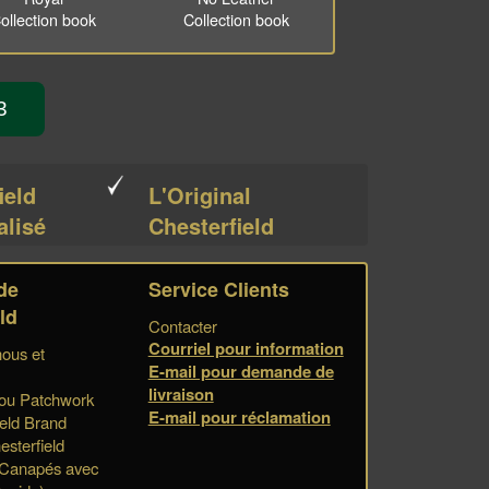
ollection book
Collection book
3
ield
L'Original
alisé
Chesterfield
de
Service Clients
ld
Contacter
Courriel pour information
ous et
E-mail pour demande de
livraison
 ou Patchwork
E-mail pour réclamation
eld Brand
sterfield
d Canapés avec