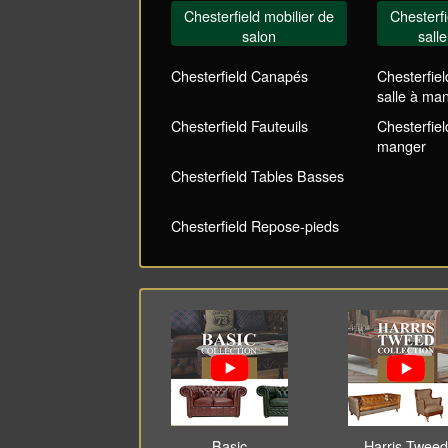
Chesterfield mobilier de
Chesterfi
salon
sall
Chesterfield Canapés
Chesterfie
salle à ma
Chesterfield Fauteuils
Chesterfiel
manger
Chesterfield Tables Basses
Chesterfield Repose-pieds
Basic
Harris Tweed