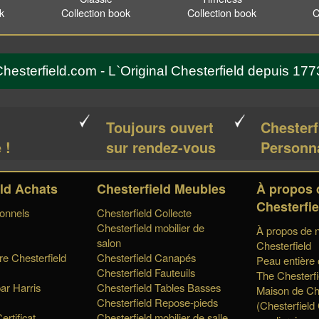
ok
Collection book
Collection book
C
hesterfield.com - L`Original Chesterfield depuis 177
é
Toujours ouvert
Chesterf
 !
sur rendez-vous
Personn
eld Achats
Chesterfield Meubles
À propos 
Chesterfie
onnels
Chesterfield Collecte
Chesterfield mobilier de
À propos de n
salon
Chesterfield
e Chesterfield
Chesterfield Canapés
Peau entière
Chesterfield Fauteuils
The Chesterfi
ar Harris
Chesterfield Tables Basses
Maison de Che
Chesterfield Repose-pieds
(Chesterfiel
ertificat
Chesterfield mobilier de salle