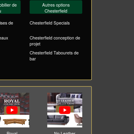
bilier de
Autres options
u
Chesterfield
ises de
Chesterfield Specials
reaux
Chesterfield conception de
projet
Chesterfield Tabourets de
bar
Royal
No Leather