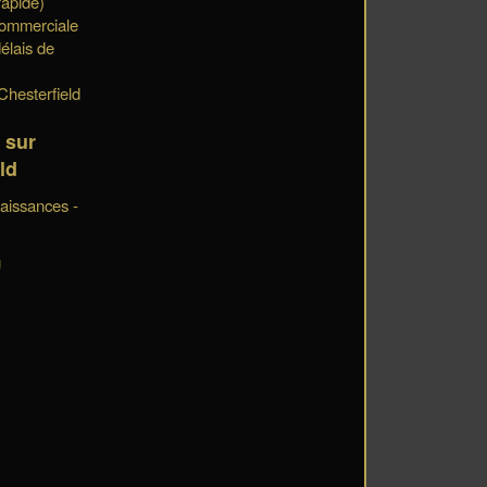
rapide)
mmerciale
élais de
Chesterfield
 sur
ld
aissances -
g