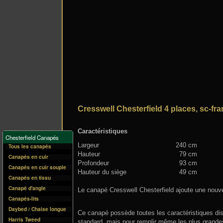
Cresswell Chesterfield 4 places, sc-fr
Caractéristiques
Chesterfield Canapés
Largeur
240 cm
Tous les canapés
Hauteur
79 cm
Canapés en cuir
Profondeur
93 cm
Canapés en cuir souple
Hauteur du siège
49 cm
Canapés en tissu
Canapé d'angle
Le canapé Cresswell Chesterfield ajoute une nouv
Canapés-lits
Daybed / Chaise longue
Ce canapé possède toutes les caractéristiques dis
Harris Tweed
standard, mais pour remplir même les plus grande