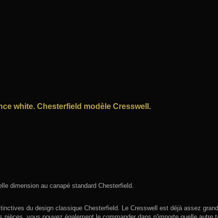
ance white. Chesterfield modèle Cresswell.
elle dimension au canapé standard Chesterfield.
tinctives du design classique Chesterfield. Le Cresswell est déjà assez gran
s pièces, vous pouvez également le commander dans n'importe quelle autre ta