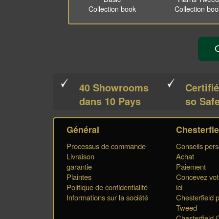
Collection book
Collection bo
C
40 Showrooms
Certifi
dans 10 Pays
so Safe
Général
Chesterfi
Processus de commande
Conseils pers
Livraison
Achat
garantie
Paiement
Plaintes
Concevez votr
Politique de confidentialité
ici
Informations sur la société
Chesterfield p
Tweed
Chesterfield C