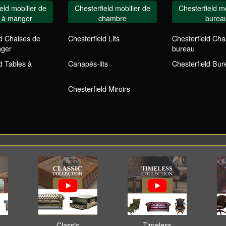
eld mobilier de
Chesterfield mobilier de
Chesterfield mo
e à manger
chambre
burea
ld Chaises de
Chesterfield Lits
Chesterfield Cha
nger
bureau
d Tables à
Canapés-lits
Chesterfield Bu
Chesterfield Miroirs
Classic
Timeless