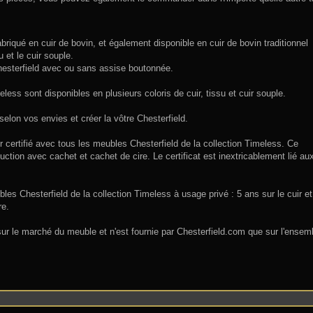
riqué en cuir de bovin, et également disponible en cuir de bovin traditionnel
 et le cuir souple.
sterfield avec ou sans assise boutonnée.
less sont disponibles en plusieurs coloris de cuir, tissu et cuir souple.
elon vos envies et créer la vôtre Chesterfield.
er certifié avec tous les meubles Chesterfield de la collection Timeless. Ce
ction avec cachet et cachet de cire. Le certificat est inextricablement lié au
les Chesterfield de la collection Timeless à usage privé : 5 ans sur le cuir et
re.
ur le marché du meuble et n'est fournie par Chesterfield.com que sur l'ensem