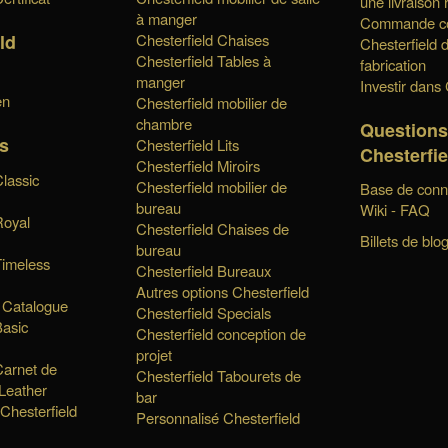
une livraison 
à manger
Commande co
ld
Chesterfield Chaises
Chesterfield d
Chesterfield Tables à
fabrication
manger
Investir dans 
en
Chesterfield mobilier de
chambre
Questions
s
Chesterfield Lits
Chesterfie
Chesterfield Miroirs
Classic
Chesterfield mobilier de
Base de conn
bureau
Wiki - FAQ
Royal
Chesterfield Chaises de
Billets de blo
bureau
Timeless
Chesterfield Bureaux
Autres options Chesterfield
 Catalogue
Chesterfield Specials
Basic
Chesterfield conception de
projet
Carnet de
Chesterfield Tabourets de
 Leather
bar
 Chesterfield
Personnalisé Chesterfield