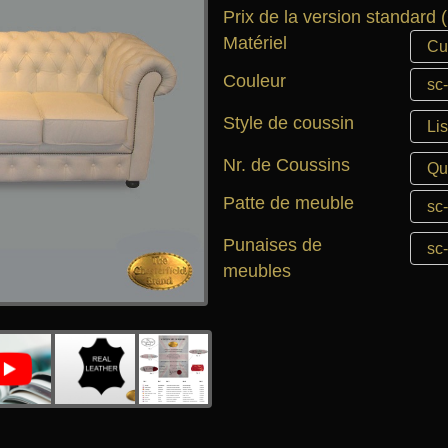
Prix de la version standard (
Matériel
Couleur
Style de coussin
Nr. de Coussins
Patte de meuble
Punaises de
meubles