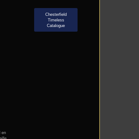
Chesterfield
Timeless
Catalogue
d en
ille